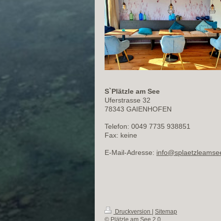
S`Plätzle am See
Uferstrasse
32
78343
GAIENHOFEN
Telefon:
0049 7735 938851
Fax:
keine
E-Mail-Adresse:
info@splaetzleamse
Druckversion
|
Sitemap
© Plätzle am See 2.0